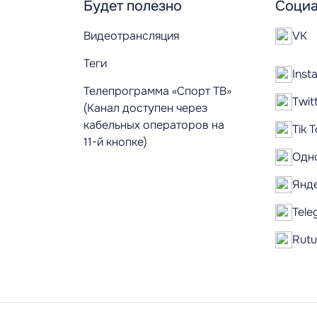
Будет полезно
Социа
Видеотрансляция
VK
Теги
Inst
Телепрограмма «Спорт ТВ»
Twit
(Канал доступен через
кабельных операторов на
Tik 
11-й кнопке)
Одн
Янд
Tele
Rut