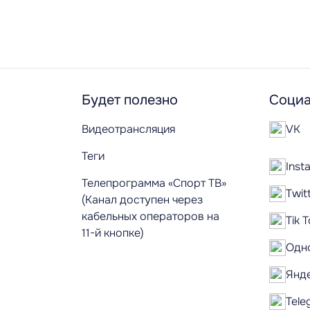
Будет полезно
Социа
Видеотрансляция
VK
Теги
Inst
Телепрограмма «Спорт ТВ»
Twit
(Канал доступен через
кабельных операторов на
Tik 
11-й кнопке)
Одн
Янд
Tele