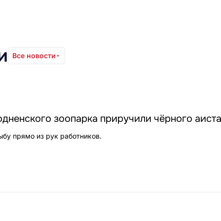
и
Все новости
одненского зоопарка приручили чёрного аист
ыбу прямо из рук работников.