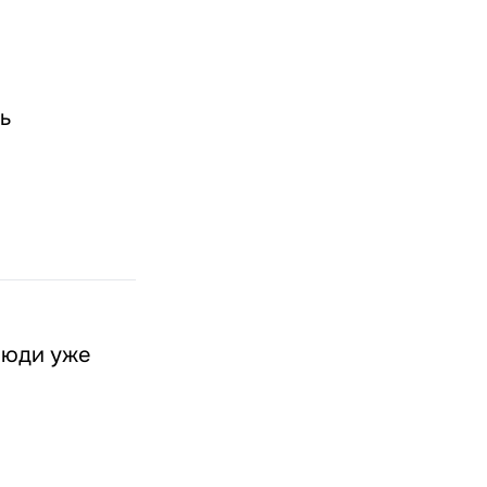
ь
люди уже