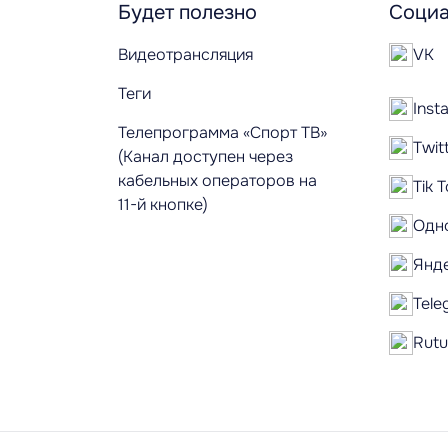
Будет полезно
Социа
Видеотрансляция
VK
Теги
Inst
Телепрограмма «Спорт ТВ»
Twit
(Канал доступен через
кабельных операторов на
Tik 
11-й кнопке)
Одн
Янд
Tele
Rut