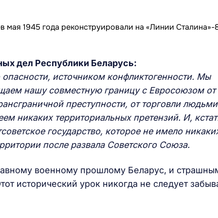
ных дел Республики Беларусь:
 опасности, источником конфликтогенности. Мы
ищаем нашу совместную границу с Евросоюзом от
рансграничной преступности, от торговли людьми
еем никаких территориальных претензий. И, кстат
тсоветское государство, которое не имело никаки
рритории после развала Советского Союза.
лавному военному прошлому Беларус, и страшны
от исторический урок никогда не следует забыва