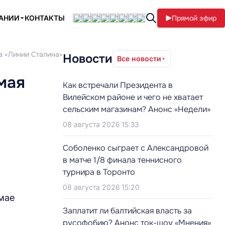
ПАНИИ
КОНТАКТЫ
Прямой эфир
а «Линии Сталина»
Новости
Все новости
мая
Как встречали Президента в
Вилейском районе и чего не хватает
сельским магазинам? Анонс «Недели»
08 августа 2026 15:33
Соболенко сыграет с Александровой
в матче 1/8 финала теннисного
турнира в Торонто
08 августа 2026 15:20
мае
Заплатит ли балтийская власть за
русофобию? Анонс ток-шоу «Мнения»