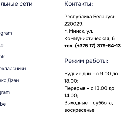
льные сети
Контакты:
Республика Беларусь,
220029,
г. Минск, ул.
agram
Коммунистическая, 6
ter
тел.
(+375 17) 379-64-13
Tok
Режим работы:
оклассники
Будние дни – с 9.00 до
екс.Дзен
18.00;
Перерыв – с 13.00 до
gram
14.00;
Выходные – суббота,
ube
воскресенье.