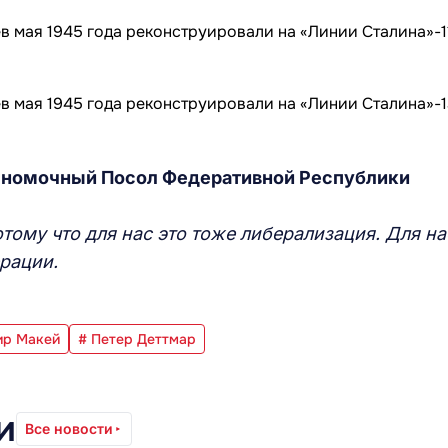
лномочный Посол Федеративной Республики
отому что для нас это тоже либерализация. Для на
рации.
ир Макей
# Петер Деттмар
и
Все новости