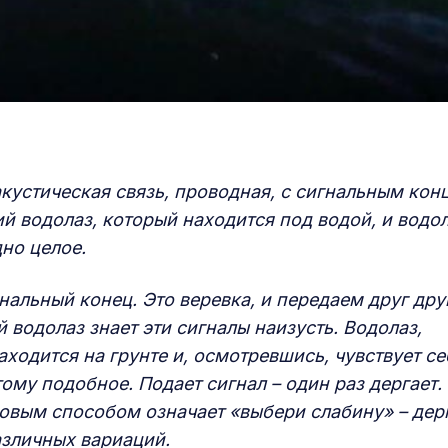
акустическая связь, проводная, с сигнальным кон
й водолаз, который находится под водой, и водол
дно целое.
альный конец. Это веревка, и передаем друг дру
водолаз знает эти сигналы наизусть. Водолаз,
аходится на грунте и, осмотревшись, чувствует се
ому подобное. Подает сигнал – один раз дергает.
совым способом означает «выбери слабину» – дер
азличных вариаций.