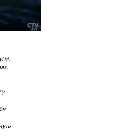
цом.
аз,
гу
бя
нуть