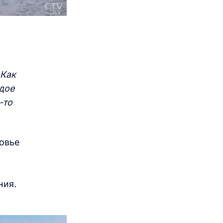
 Как
дое
-то
овье
н
ния.