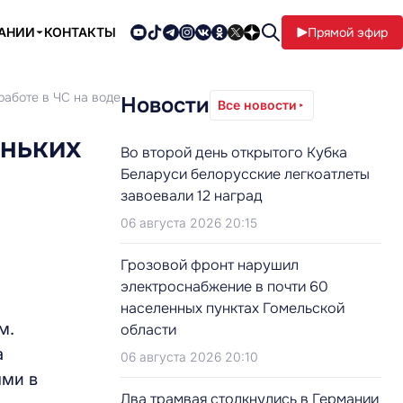
ПАНИИ
КОНТАКТЫ
Прямой эфир
работе в ЧС на воде
Новости
Все новости
еньких
Во второй день открытого Кубка
Беларуси белорусские легкоатлеты
завоевали 12 наград
06 августа 2026 20:15
Грозовой фронт нарушил
электроснабжение в почти 60
населенных пунктах Гомельской
м.
области
а
06 августа 2026 20:10
ями в
Два трамвая столкнулись в Германии