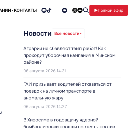
ПАНИИ
КОНТАКТЫ
Прямой эфир
Новости
Все новости
Аграрии не сбавляют темп работ! Как
проходит уборочная кампания в Минском
районе?
06 августа 2026 14:31
ГАИ призывает водителей отказаться от
поездок на личном транспорте в
аномальную жару
06 августа 2026 14:27
и
В Хиросиме в годовщину ядерной
бомбардировки прошли протесты против