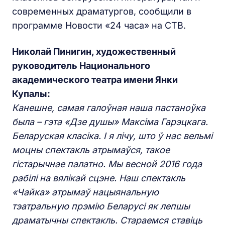
современных драматургов, сообщили в
программе Новости «24 часа» на СТВ.
Николай Пинигин, художественный
руководитель Национального
академического театра имени Янки
Купалы:
Канешне, самая галоўная наша пастаноўка
была – гэта «Дзе душы» Максіма Гарэцкага.
Беларуская класіка. І я лічу, што ў нас вельмі
моцны спектакль атрымаўся, такое
гістарычнае палатно. Мы весной 2016 года
рабілі на вялікай сцэне. Наш спектакль
«Чайка» атрымаў нацыянальную
тэатральную прэмію Беларусі як лепшы
драматычны спектакль. Стараемся ставіць