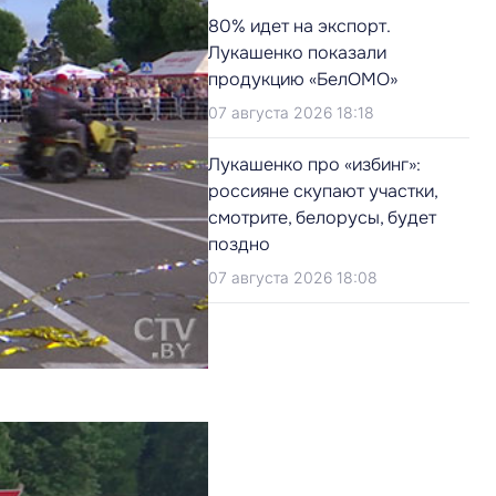
80% идет на экспорт.
Лукашенко показали
продукцию «БелОМО»
07 августа 2026 18:18
Лукашенко про «избинг»:
россияне скупают участки,
смотрите, белорусы, будет
поздно
07 августа 2026 18:08