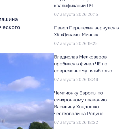
квалификации ЛЧ
07 августа 2026 20:15
 машина
ического
Павел Перепехин вернулся в
ХК «Динамо-Минск»
07 августа 2026 19:25
Владислав Мелкозеров
пробился в финал ЧЕ по
современному пятиборью
07 августа 2026 18:46
Чемпионку Европы по
синхронному плаванию
Василину Хондошко
чествовали на Родине
07 августа 2026 18:22