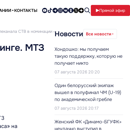
ПАНИИ
КОНТАКТЫ
Прямой эфир
елеканала СТВ в номинации «Телевизионные СМИ»
Новости
Все новости
инге. МТЗ
Хондошко: мы получаем
такую поддержку, которую не
получает никто
07 августа 2026 20:20
Один белорусский экипаж
вышел в полуфинал ЧМ (U-19)
по академической гребле
07 августа 2026 20:17
ТЗ
Женский ФК «Динамо-БГУФК»
аса» на
неудачно выступил в