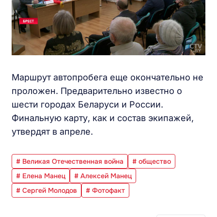
Маршрут автопробега еще окончательно не
проложен. Предварительно известно о
шести городах Беларуси и России.
Финальную карту, как и состав экипажей,
утвердят в апреле.
# Великая Отечественная война
# общество
# Елена Манец
# Алексей Манец
# Сергей Молодов
# Фотофакт