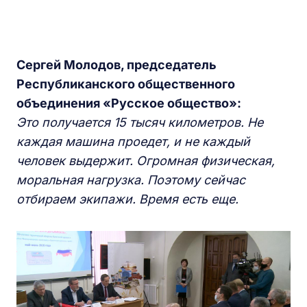
Сергей Молодов,
п
редседатель
Республиканского общественного
объединения «Русское
о
бщество»:
Это п
олучается 15 тысяч километров.
Н
е
каждая машина проедет, и не каждый
человек выдержит. Огромная физическая,
моральная нагрузка.
П
оэтому сейчас
отбираем экипажи. Время есть
еще
.