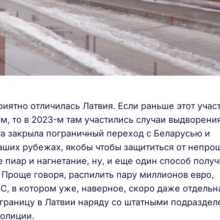
приятно отличилась Латвия. Если раньше этот учас
м, то в 2023-м там участились случаи выдворени
га закрыла пограничный переход с Беларусью и
аших рубежах, якобы чтобы защититься от непр
е пиар и нагнетание, ну, и еще один способ получ
Проще говоря, распилить пару миллионов евро,
, в котором уже, наверное, скоро даже отдельн
осграницу в Латвии наряду со штатными подразде
полиции.