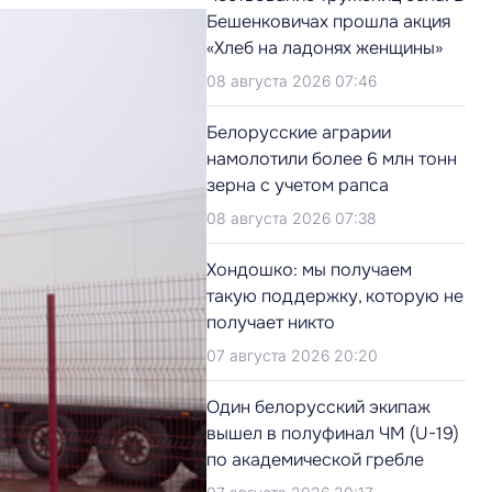
Бешенковичах прошла акция
«Хлеб на ладонях женщины»
08 августа 2026 07:46
Белорусские аграрии
намолотили более 6 млн тонн
зерна с учетом рапса
08 августа 2026 07:38
Хондошко: мы получаем
такую поддержку, которую не
получает никто
07 августа 2026 20:20
Один белорусский экипаж
вышел в полуфинал ЧМ (U-19)
по академической гребле