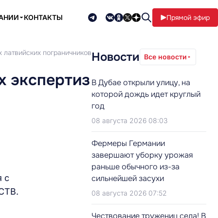
ПАНИИ
КОНТАКТЫ
Прямой эфир
х латвийских пограничников
Новости
Все новости
х экспертиз
В Дубае открыли улицу, на
которой дождь идет круглый
год
08 августа 2026 08:03
Фермеры Германии
завершают уборку урожая
раньше обычного из-за
 с
сильнейшей засухи
СТВ.
08 августа 2026 07:52
Чествование тружениц села! В