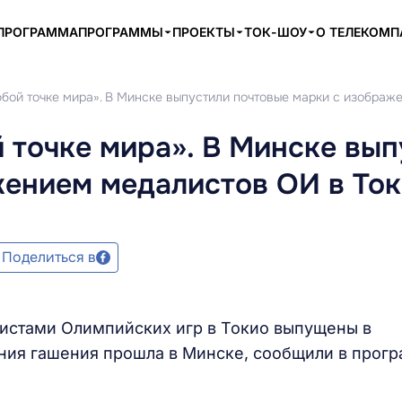
ПРОГРАММА
ПРОГРАММЫ
ПРОЕКТЫ
ТОК-ШОУ
О ТЕЛЕКОМ
юбой точке мира». В Минске выпустили почтовые марки с изображ
 точке мира». В Минске вып
жением медалистов ОИ в То
Поделиться в
листами Олимпийских игр в Токио выпущены в
ия гашения прошла в Минске, сообщили в прог