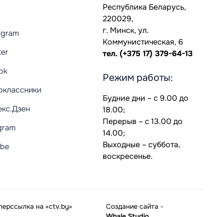
Республика Беларусь,
220029,
г. Минск, ул.
agram
Коммунистическая, 6
ter
тел.
(+375 17) 379-64-13
Tok
Режим работы:
оклассники
Будние дни – с 9.00 до
екс.Дзен
18.00;
Перерыв – с 13.00 до
gram
14.00;
Выходные – суббота,
ube
воскресенье.
ерссылка на «ctv.by»
Создание сайта
-
Whale Studio