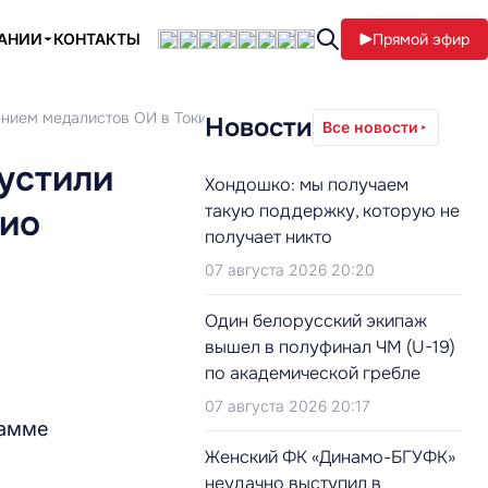
ПАНИИ
КОНТАКТЫ
Прямой эфир
ением медалистов ОИ в Токио
Новости
Все новости
устили
Хондошко: мы получаем
такую поддержку, которую не
кио
получает никто
07 августа 2026 20:20
Один белорусский экипаж
вышел в полуфинал ЧМ (U-19)
по академической гребле
07 августа 2026 20:17
рамме
Женский ФК «Динамо-БГУФК»
неудачно выступил в