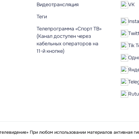
Видеотрансляция
VK
Теги
Inst
Телепрограмма «Спорт ТВ»
Twit
(Канал доступен через
кабельных операторов на
Tik 
11-й кнопке)
Одн
Янд
Tele
Rut
елевидение» При любом использовании материалов активная гип