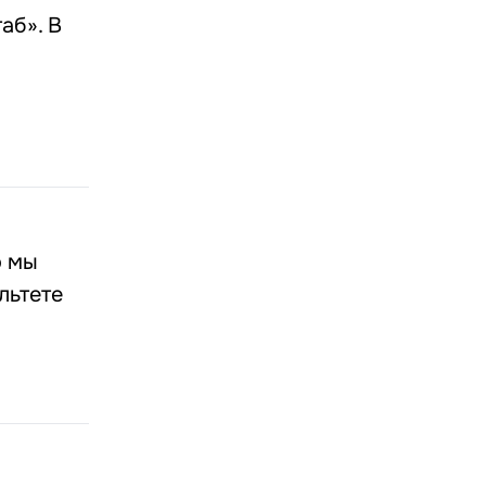
аб». В
о мы
льтете