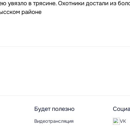
ю увязло в трясине. Охотники достали из бол
высском районе
Будет полезно
Социа
Видеотрансляция
VK