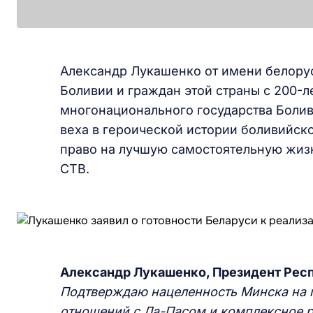
Александр Лукашенко от имени белорус
Боливии и граждан этой страны с 200-
многонационального государства Боливи
веха в героической истории боливийско
право на лучшую самостоятельную жизн
СТВ.
Александр Лукашенко, Президент Рес
Подтверждаю нацеленность Минска на 
отношений с Ла-Пасом и комплексное р