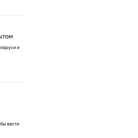
ытом
еларуси и
обы вести