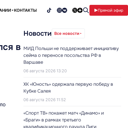
ПАНИИ
КОНТАКТЫ
Прямой эфир
Новости
Все новости
лся в
МИД Польши не поддерживает инициативу
сейма о переносе посольства РФ в
Варшаве
06 августа 2026 13:20
ХК «Юность» одержала первую победу в
Кубке Салея
06 августа 2026 11:52
пло
«Спорт ТВ» покажет матч «Динамо» и
«Браги» в рамках третьего
квалификационного раунда Лиги