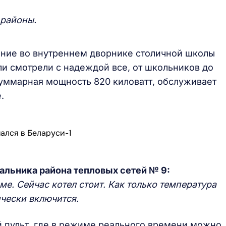
 районы.
дание во внутреннем дворнике столичной школы
ли смотрели с надеждой все, от школьников до
суммарная мощность 820 киловатт, обслуживает
.
альника района тепловых сетей № 9:
е. Сейчас котел стоит. Как только температура
ически включится.
 пульт, где в режиме реального времени можно