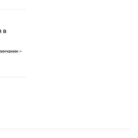
я в
инчанин –