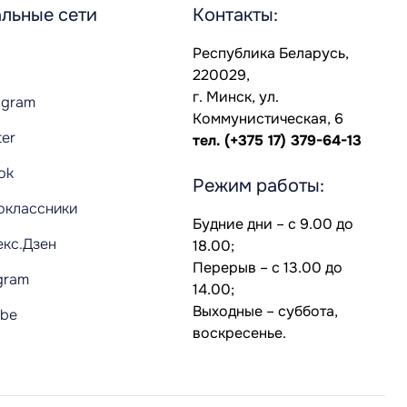
льные сети
Контакты:
Республика Беларусь,
220029,
г. Минск, ул.
agram
Коммунистическая, 6
ter
тел.
(+375 17) 379-64-13
Tok
Режим работы:
оклассники
Будние дни – с 9.00 до
екс.Дзен
18.00;
Перерыв – с 13.00 до
gram
14.00;
Выходные – суббота,
ube
воскресенье.