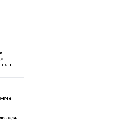
та
от
стран.
амма
лизации.