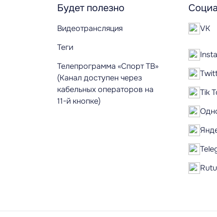
Будет полезно
Социа
Видеотрансляция
VK
Теги
Inst
Телепрограмма «Спорт ТВ»
Twit
(Канал доступен через
кабельных операторов на
Tik 
11-й кнопке)
Одн
Янд
Tele
Rut