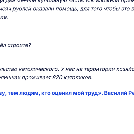
да два меняли купольную часть. Мы вложили при
ысяч рублей оказали помощь, для того чтобы это 
ние.
тёл строите?
льство католического. У нас на территории хозяй
телишках проживает 820 католиков.
у, тем людям, кто оценил мой труд». Василий Р