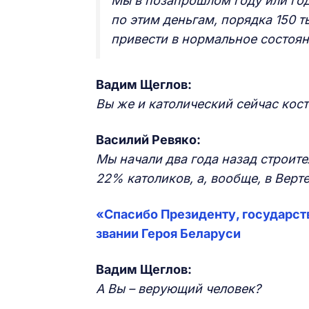
Мы в позапрошлом году или го
по этим деньгам, порядка 150 т
привести в нормальное состоя
Вадим Щеглов:
Вы же и католический сейчас кос
Василий Ревяко:
Мы начали два года назад строите
22% католиков, а, вообще, в Вер
«Спасибо Президенту, государств
звании Героя Беларуси
Вадим Щеглов:
А Вы – верующий человек?