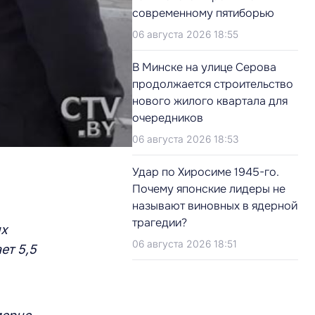
современному пятиборью
06 августа 2026 18:55
В Минске на улице Серова
продолжается строительство
нового жилого квартала для
очередников
06 августа 2026 18:53
Удар по Хиросиме 1945-го.
Почему японские лидеры не
называют виновных в ядерной
трагедии?
их
06 августа 2026 18:51
ет 5,5