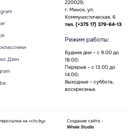
220029,
г. Минск, ул.
agram
Коммунистическая, 6
ter
тел.
(+375 17) 379-64-13
Tok
Режим работы:
оклассники
Будние дни – с 9.00 до
екс.Дзен
18.00;
Перерыв – с 13.00 до
gram
14.00;
Выходные – суббота,
ube
воскресенье.
ерссылка на «ctv.by»
Создание сайта
-
Whale Studio