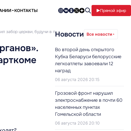
ПАНИИ
КОНТАКТЫ
Прямой эфир
ил забор церкви, будучи в парткоме
Новости
Все новости
рганов».
Во второй день открытого
Кубка Беларуси белорусские
парткоме
легкоатлеты завоевали 12
наград
06 августа 2026 20:15
Грозовой фронт нарушил
электроснабжение в почти 60
населенных пунктах
Гомельской области
06 августа 2026 20:10
иходят?