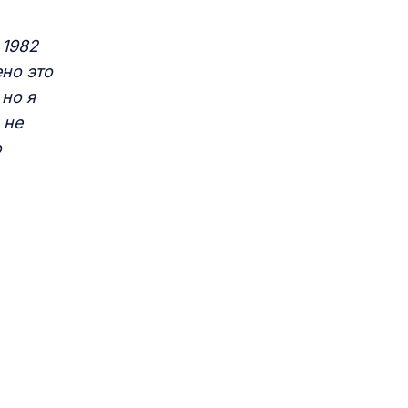
 1982
ено это
 но я
 не
о