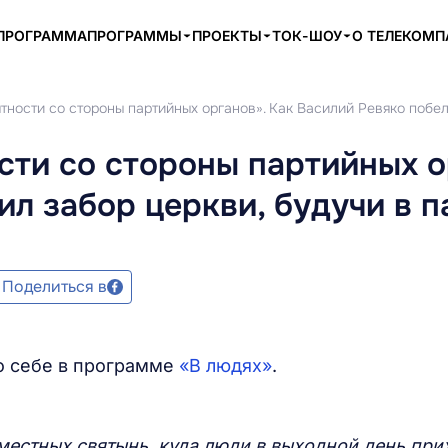
ПРОГРАММА
ПРОГРАММЫ
ПРОЕКТЫ
ТОК-ШОУ
О ТЕЛЕКОМ
ности со стороны партийных органов». Как Василий Ревяко побел
ти со стороны партийных о
ил забор церкви, будучи в 
Поделиться в
о себе в программе
«В людях»
.
х местных святынь, куда люди в выходной день пр