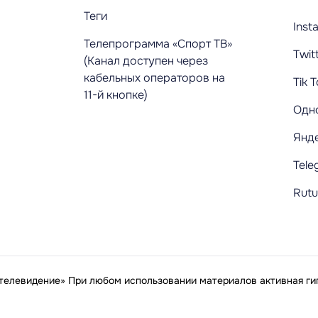
Теги
Inst
Телепрограмма «Спорт ТВ»
Twit
(Канал доступен через
кабельных операторов на
Tik 
11-й кнопке)
Одн
Янд
Tele
Rut
елевидение» При любом использовании материалов активная гип