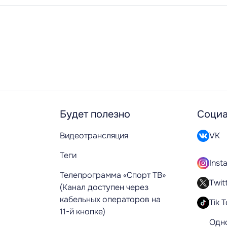
Будет полезно
Социа
Видеотрансляция
VK
Теги
Inst
Телепрограмма «Спорт ТВ»
Twit
(Канал доступен через
кабельных операторов на
Tik 
11-й кнопке)
Одн