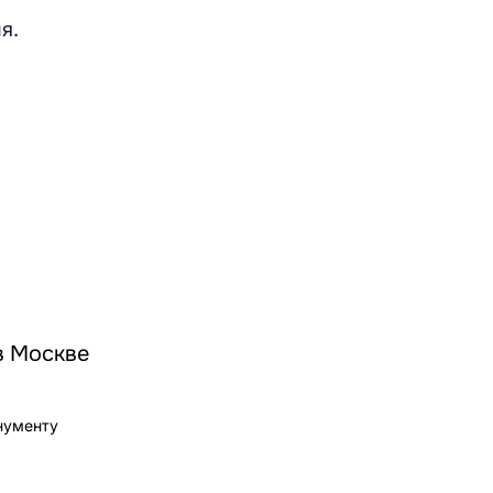
я.
в Москве
нументу