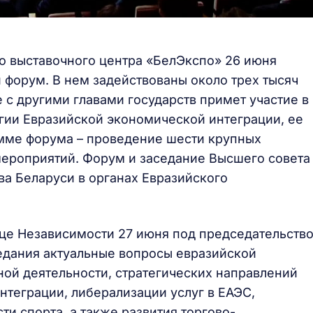
 выставочного центра «БелЭкспо» 26 июня
 форум. В нем задействованы около трех тысяч
 с другими главами государств примет участие в
гии Евразийской экономической интеграции, ее
амме форума – проведение шести крупных
мероприятий. Форум и заседание Высшего совета
ва Беларуси в органах Евразийского
це Независимости 27 июня под председательств
едания актуальные вопросы евразийской
ой деятельности, стратегических направлений
нтеграции, либерализации услуг в ЕАЭС,
ти спорта, а также развития торгово-