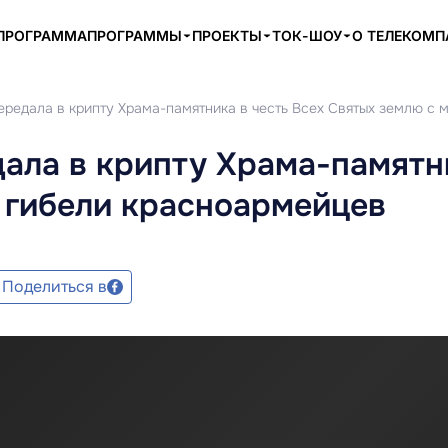
ПРОГРАММА
ПРОГРАММЫ
ПРОЕКТЫ
ТОК-ШОУ
О ТЕЛЕКОМ
ередала в крипту Храма-памятника в честь Всех Святых землю с 
ала в крипту Храма-памятни
 гибели красноармейцев
Поделиться в