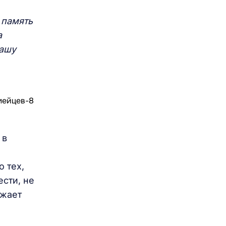
 память
а
нашу
 в
о тех,
ести, не
лжает