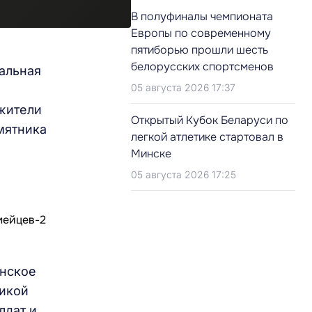
В полуфиналы чемпионата
Европы по современному
пятиборью прошли шесть
белорусских спортсменов
нальная
05 августа 2026 17:37
 жители
Открытый Кубок Беларуси по
мятника
легкой атлетике стартовал в
Минске
05 августа 2026 17:25
инское
ликой
лдат и