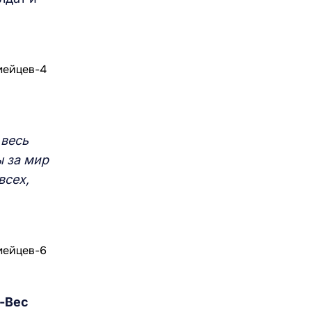
 весь
ы за мир
всех,
а-Вес