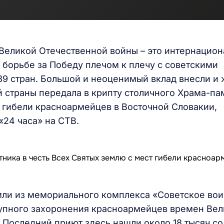
 Великой Отечественной войны – это интернацио
 борьбе за Победу плечом к плечу с советскими
89 стран. Большой и неоценимый вклад внесли и
й страны передала в крипту столичного Храма-па
т гибели красноармейцев в Восточной Словакии,
«24 часа» на СТВ.
емли из мемориального комплекса «Советское во
упного захоронения красноармейцев времен Ве
 Последний приют здесь нашли около 18 тысяч со