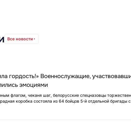
и
Все новости
яла гордость!» Военнослужащие, участвовавш
елились эмоциями
нным флагом, чеканя шаг, белорусские спецназовцы торжеств
радная коробка состояла из 64 бойцов 5-й отдельной бригады 