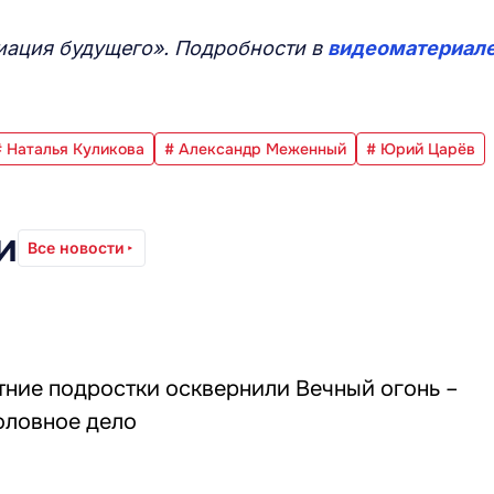
иация будущего». Подробности в
видеоматериале
# Наталья Куликова
# Александр Меженный
# Юрий Царёв
и
Все новости
тние подростки осквернили Вечный огонь –
оловное дело