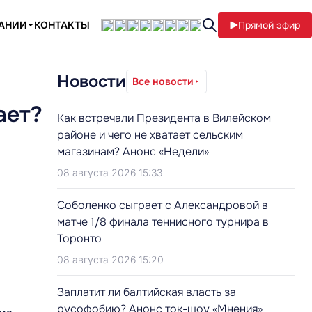
ПАНИИ
КОНТАКТЫ
Прямой эфир
Новости
Все новости
ает?
Как встречали Президента в Вилейском
районе и чего не хватает сельским
магазинам? Анонс «Недели»
08 августа 2026 15:33
Соболенко сыграет с Александровой в
матче 1/8 финала теннисного турнира в
Торонто
08 августа 2026 15:20
Заплатит ли балтийская власть за
русофобию? Анонс ток-шоу «Мнения»