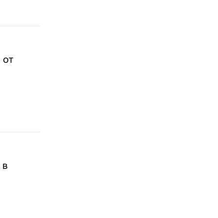
 от
 в