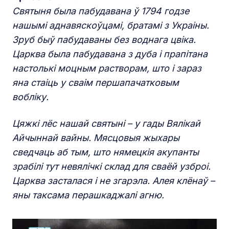
Святыня была пабудавана ў 1794 годзе
нашымі аднавяскоўцамі, братамі з Украіны.
Зруб быў пабудаваны без воднага цвіка.
Царква была пабудавана з дуба і прапітана
настолькі моцным растворам, што і зараз
яна стаіць у сваім першапачатковым
вобліку.
Цяжкі лёс нашай святыні – у гады Вялікай
Айчыннай вайны. Мясцовыя жыхары
сведчаць аб тым, што нямецкія акупанты
зрабілі тут невялічкі склад для сваёй узброі.
Царква засталася і не згарэла. Алея клёнаў –
яны таксама перашкаджалі агню.