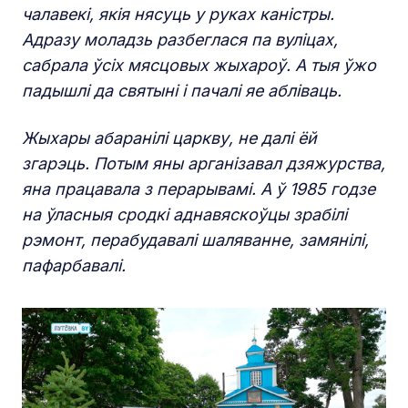
чалавекі, якія нясуць у руках каністры.
Адразу моладзь разбеглася па вуліцах,
сабрала ўсіх мясцовых жыхароў. А тыя ўжо
падышлі да святыні і пачалі яе абліваць.
Жыхары абаранілі царкву, не далі ёй
згарэць. Потым яны арганізавал дзяжурства,
яна працавала з перарывамі. А ў 1985 годзе
на ўласныя сродкі аднавяскоўцы зрабілі
рэмонт, перабудавалі шаляванне, замянілі,
пафарбавалі.