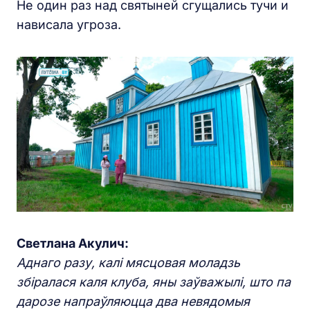
Не один раз над святыней сгущались тучи и
нависала угроза.
Светлана Акулич:
Аднаго разу, калі мясцовая моладзь
збіралася каля клуба, яны заўважылі, што па
дарозе напраўляюцца два невядомыя