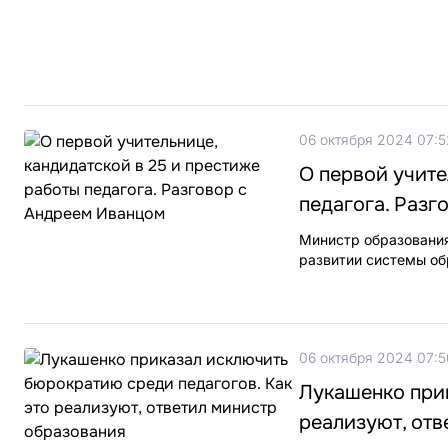
06 октября 2024 07:5
О первой учите
педагога. Разг
Министр образования
развитии системы об
06 октября 2024 07:5
Лукашенко прик
реализуют, отв