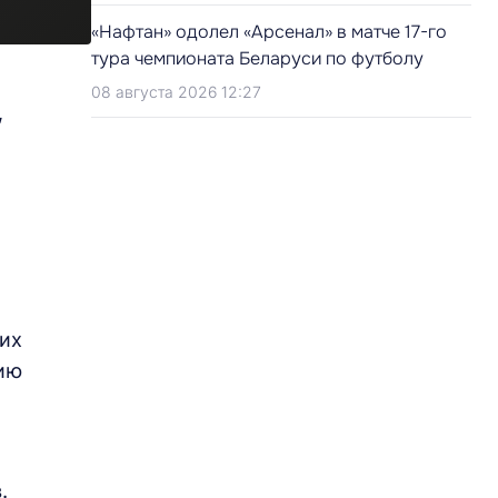
«Нафтан» одолел «Арсенал» в матче 17-го
тура чемпионата Беларуси по футболу
08 августа 2026 12:27
,
чих
ию
.