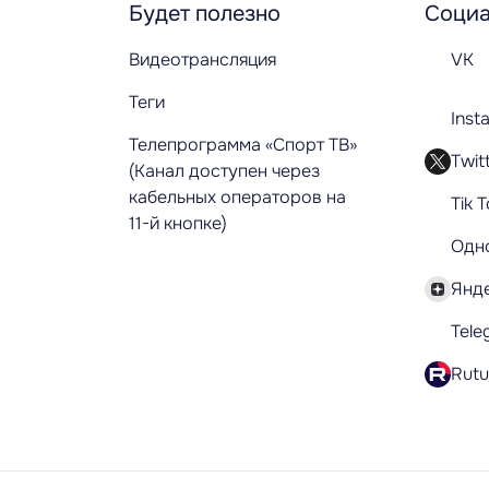
Будет полезно
Социа
Видеотрансляция
VK
Теги
Inst
Телепрограмма «Спорт ТВ»
Twit
(Канал доступен через
кабельных операторов на
Tik 
11-й кнопке)
Одн
Янд
Tele
Rut