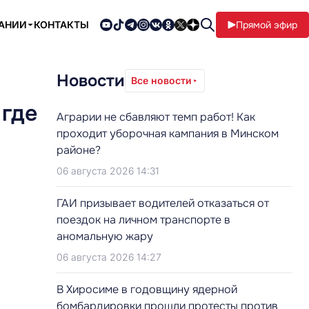
ПАНИИ
КОНТАКТЫ
Прямой эфир
Новости
Все новости
 где
Аграрии не сбавляют темп работ! Как
проходит уборочная кампания в Минском
районе?
06 августа 2026 14:31
ГАИ призывает водителей отказаться от
поездок на личном транспорте в
аномальную жару
06 августа 2026 14:27
В Хиросиме в годовщину ядерной
бомбардировки прошли протесты против