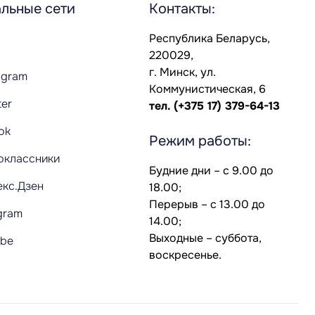
льные сети
Контакты:
Республика Беларусь,
220029,
г. Минск, ул.
agram
Коммунистическая, 6
ter
тел.
(+375 17) 379-64-13
Tok
Режим работы:
оклассники
Будние дни – с 9.00 до
екс.Дзен
18.00;
Перерыв – с 13.00 до
gram
14.00;
Выходные – суббота,
ube
воскресенье.