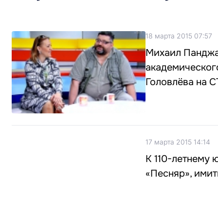
18 марта 2015 07:57
Михаил Панджа
академического
Головлёва на С
17 марта 2015 14:14
К 110-летнему
«Песняр», ими