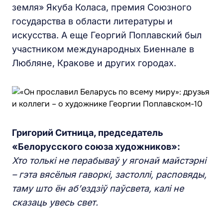
земля» Якуба Коласа, премия Союзного
государства в области литературы и
искусства. А еще Георгий Поплавский был
участником международных Биеннале в
Любляне, Кракове и других городах.
Григорий Ситница, председатель
«Белорусского союза художников»:
Хто толькі не перабываў у ягонай майстэрні
– гэта вясёлыя гаворкі, застоллі, расповяды,
таму што ён аб’ездзіў паўсвета, калі не
сказаць увесь свет.