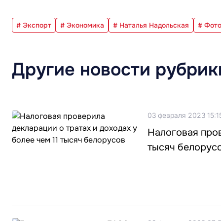
# Экспорт
# Экономика
# Наталья Надольская
# Фот
Другие новости рубрик
03 февраля 2023 15:1
Налоговая пров
тысяч белорус