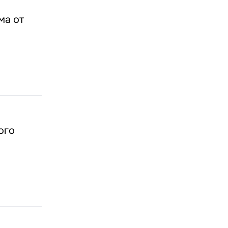
ма от
ого