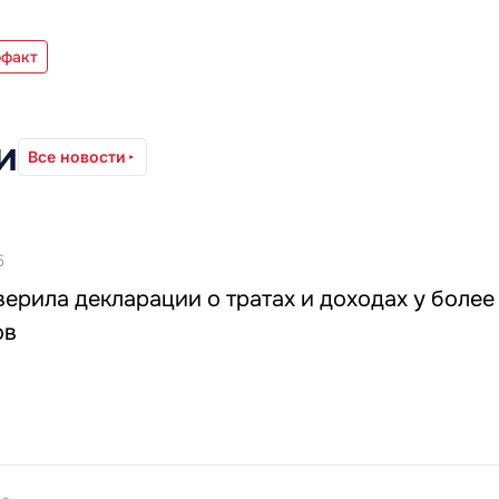
офакт
и
Все новости
5
ерила декларации о тратах и доходах у более 
ов