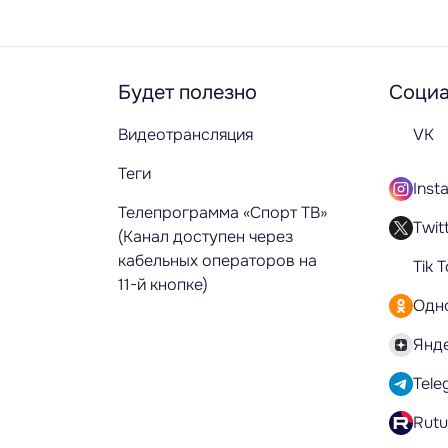
Будет полезно
Социа
Видеотрансляция
VK
Теги
Inst
Телепрограмма «Спорт ТВ»
Twit
(Канал доступен через
кабельных операторов на
Tik 
11-й кнопке)
Одн
Янд
Tele
Rut