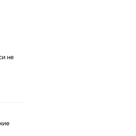
си не
кие