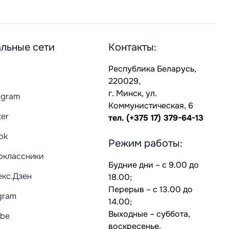
льные сети
Контакты:
Республика Беларусь,
220029,
г. Минск, ул.
agram
Коммунистическая, 6
ter
тел.
(+375 17) 379-64-13
Tok
Режим работы:
оклассники
Будние дни – с 9.00 до
екс.Дзен
18.00;
Перерыв – с 13.00 до
gram
14.00;
Выходные – суббота,
ube
воскресенье.