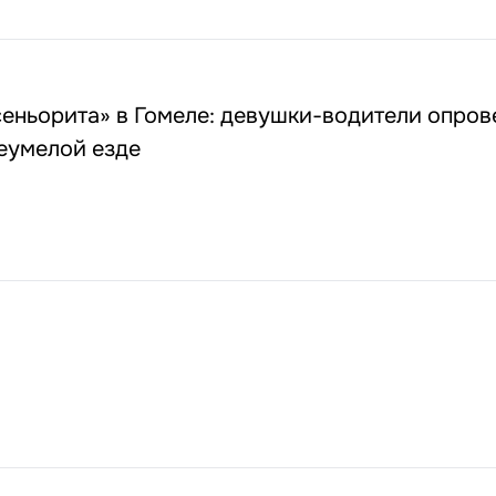
еньорита» в Гомеле: девушки-водители опров
еумелой езде