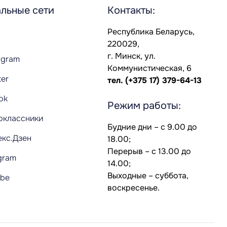
льные сети
Контакты:
Республика Беларусь,
220029,
г. Минск, ул.
agram
Коммунистическая, 6
ter
тел.
(+375 17) 379-64-13
Tok
Режим работы:
оклассники
Будние дни – с 9.00 до
екс.Дзен
18.00;
Перерыв – с 13.00 до
gram
14.00;
Выходные – суббота,
ube
воскресенье.