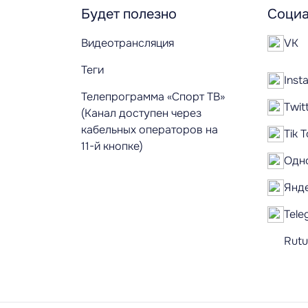
Будет полезно
Социа
Видеотрансляция
VK
Теги
Inst
Телепрограмма «Спорт ТВ»
Twit
(Канал доступен через
кабельных операторов на
Tik 
11-й кнопке)
Одн
Янд
Tele
Rut