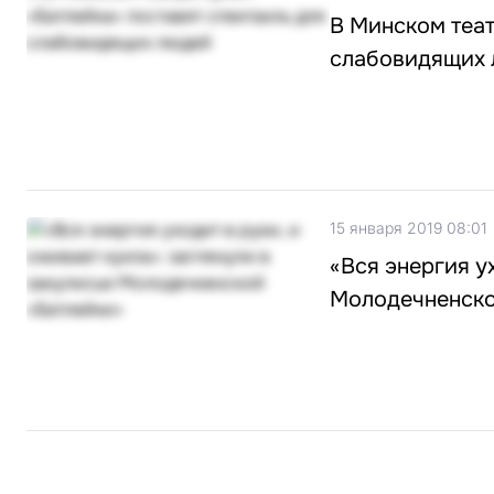
В Минском теат
слабовидящих
15 января 2019 08:01
«Вся энергия ух
Молодечненско