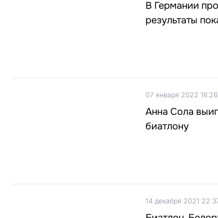
В Германии про
результаты пок
07 января 2022 16:26
Анна Сола выиг
биатлону
14 декабря 2021 22:3
Биатлон. Белор