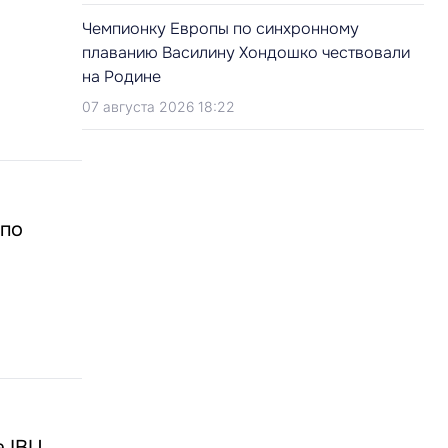
Чемпионку Европы по синхронному
плаванию Василину Хондошко чествовали
на Родине
07 августа 2026 18:22
 по
а IBU