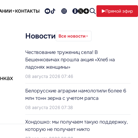
ПАНИИ
КОНТАКТЫ
Прямой эфир
Новости
Все новости
Чествование тружениц села! В
Бешенковичах прошла акция «Хлеб на
ладонях женщины»
08 августа 2026 07:46
онках
Белорусские аграрии намолотили более 6
млн тонн зерна с учетом рапса
08 августа 2026 07:38
Хондошко: мы получаем такую поддержку,
которую не получает никто