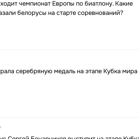
ходит чемпионат Европы по биатлону. Какие
азали белорусы на старте соревнований?
рала серебряную медаль на этапе Кубка мира
7
ус Сергей Бочарников выступит на этапе Кубк