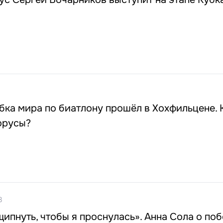
бка мира по биатлону прошёл в Хохфильцене. 
орусы?
8
ипнуть, чтобы я проснулась». Анна Сола о поб