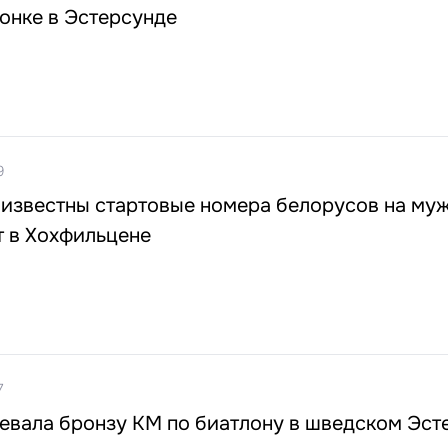
онке в Эстерсунде
9
 известны стартовые номера белорусов на му
т в Хохфильцене
7
евала бронзу КМ по биатлону в шведском Эст