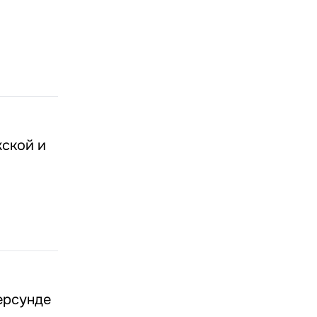
жской и
ерсунде