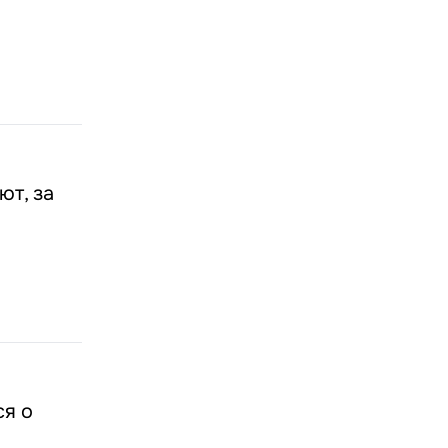
ют, за
ся о