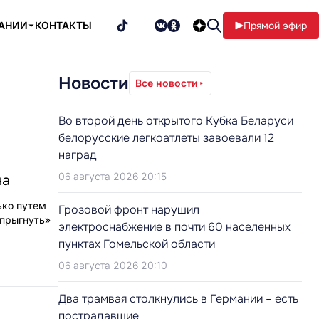
ПАНИИ
КОНТАКТЫ
Прямой эфир
Новости
Все новости
Во второй день открытого Кубка Беларуси
белорусские легкоатлеты завоевали 12
наград
06 августа 2026 20:15
на
ько путем
Грозовой фронт нарушил
епрыгнуть»
электроснабжение в почти 60 населенных
пунктах Гомельской области
06 августа 2026 20:10
Два трамвая столкнулись в Германии – есть
пострадавшие