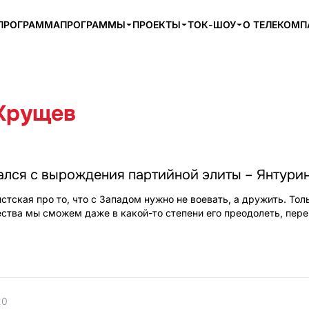
ПРОГРАММА
ПРОГРАММЫ
ПРОЕКТЫ
ТОК-ШОУ
О ТЕЛЕКОМ
Хрущев
ался с вырождения партийной элиты – Янтури
тская про то, что с Западом нужно не воевать, а дружить. Тол
ества мы сможем даже в какой-то степени его преодолеть, пер
20