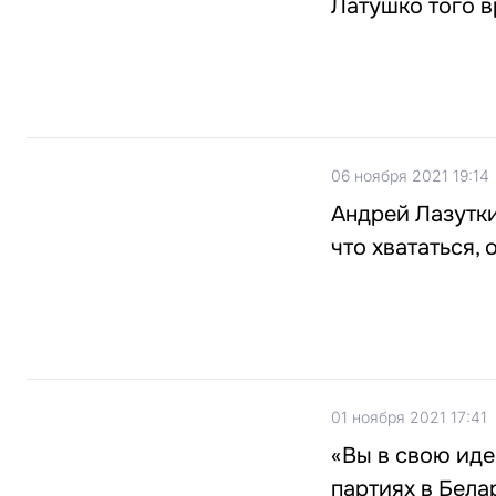
Латушко того 
06 ноября 2021 19:14
Андрей Лазутки
что хвататься,
01 ноября 2021 17:41
«Вы в свою иде
партиях в Бела