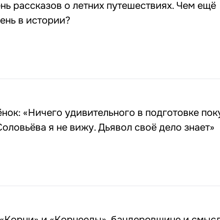
ень рассказов о летних путешествиях. Чем ещё
день в истории?
нок: «Ничего удивительного в подготовке по
оловьёва я не вижу. Дьявол своё дело знает»
 «Корни» и «Корнееды», бандеровщине и смыс