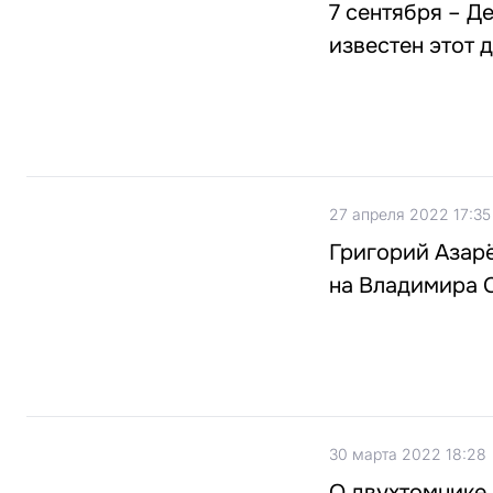
7 сентября – Д
известен этот 
27 апреля 2022 17:35
Григорий Азарё
на Владимира С
30 марта 2022 18:28
О двухтомнике