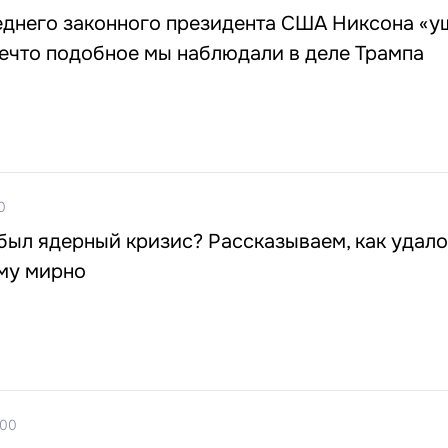
еднего законного президента США Никсона «у
Нечто подобное мы наблюдали в деле Трампа
0
был ядерный кризис? Рассказываем, как удал
му мирно
:00