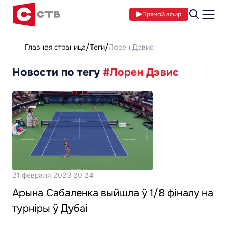
Прямой эфир
Главная страница
Теги
Лорен Дэвис
Новости по тегу
#Лорен Дэвис
21 февраля 2023 20:24
Арына Сабаленка выйшла ў 1/8 фіналу на
турніры ў Дубаі