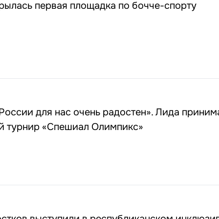
рылась первая площадка по бочче-спорту
России для нас очень радостен». Лида приним
 турнир «Спешиал Олимпикс»
остков выступили в республиканском инклюзи