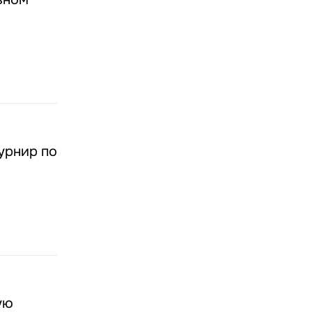
урнир по
ую