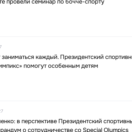
те провели семинар по бочче-спорту
7
 заниматься каждый. Президентский спортивн
импикс» помогут особенным детям
27
енко: в перспективе Президентский спортивн
андум о сотрудничестве со Special Olympics