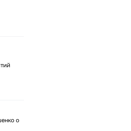
ятий
шенко о