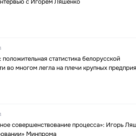
Интервью с Игорем Ляшенко
4
: положительная статистика белорусской
и во многом легла на плечи крупных предпри
4
нное совершенствование процесса»: Игорь Ля
ровании» Минпрома