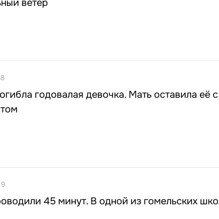
ьный ветер
38
огибла годовалая девочка. Мать оставила её с
атом
29
оводили 45 минут. В одной из гомельских шко