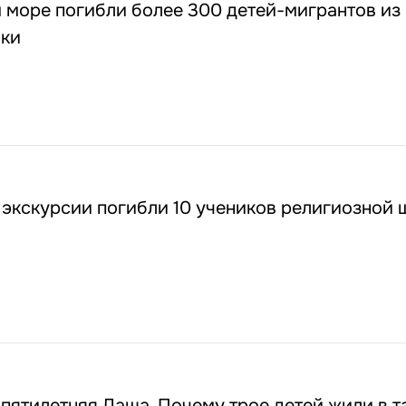
 море погибли более 300 детей-мигрантов из
ики
 экскурсии погибли 10 учеников религиозной
пятилетняя Даша. Почему трое детей жили в т