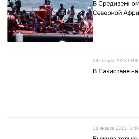
В Средиземном
Северной Афр
29 января 2023 13:08
В Пакистане на
08 января 2023 16:46
Выжила только 