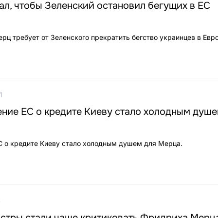
л, чтобы Зеленский остановил бегущих в ЕС
рц требует от Зеленского прекратить бегство украинцев в Евр
1
ние ЕС о кредите Киеву стало холодным душе
С о кредите Киеву стало холодным душем для Мерца.
5
стры стали чаще критиковать Фридриха Мерц