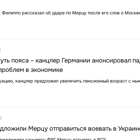
 Филиппо рассказал об ударе по Мерцу после его слов о Москв
2
уть пояса – канцлер Германии анонсировал п
проблем в экономике
уацию, канцлер предложил увеличить пенсионный возраст с ны
2
дложили Мерцу отправиться воевать в Украин
предложила канцлеру ФРГ Мерцу вступить в ВСУ