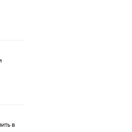
м
ить в