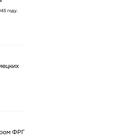
45 году.
мецких
ером ФРГ