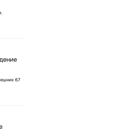
е.
адение
нешних 67
е