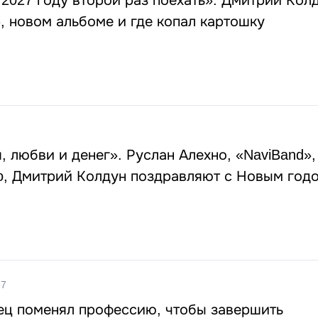
2027 году второй раз поехать»: Дмитрий Кол
, новом альбоме и где копал картошку
, любви и денег». Руслан Алехно, «NaviBand»,
o, Дмитрий Колдун поздравляют с Новым год
37
вец поменял профессию, чтобы завершить