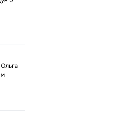
дун о
 Ольга
ом