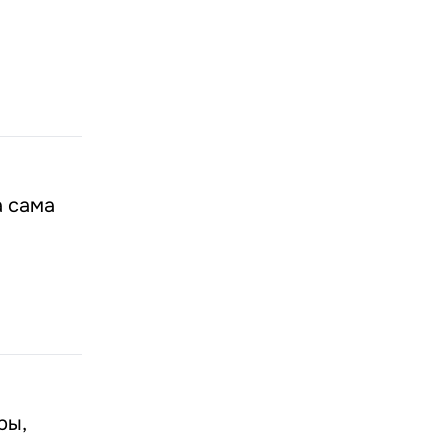
а сама
ры,