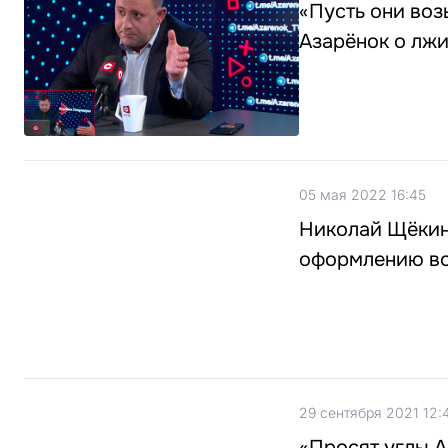
«Пусть они воз
Азарёнок о лж
05 мая 2022 16:45
Николай Щёкин
оформлению во
29 сентября 2021 12:
«Просят углы 