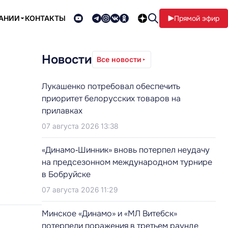
ПАНИИ
КОНТАКТЫ
Прямой эфир
Новости
Все новости
Лукашенко потребовал обеспечить
приоритет белорусских товаров на
прилавках
07 августа 2026 13:38
«Динамо‑Шинник» вновь потерпел неудачу
на предсезонном международном турнире
в Бобруйске
07 августа 2026 11:29
Минское «Динамо» и «МЛ Витебск»
потерпели поражения в третьем раунде