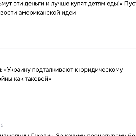
ьмут эти деньги и лучше купят детям еды!» Пу
ивости американской идеи
: «Украину подталкивают к юридическому
йны как таковой»
45
Анджелины Джоли». За какими процедурами б