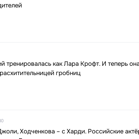
дителей
й тренировалась как Лара Крофт. И теперь он
 расхитительницей гробниц
30
Джоли, Ходченкова – с Харди. Российские актё