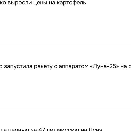
ко выросли цены на картофель
 запустила ракету с аппаратом «Луна-25» на 
2
ла первую за 47 лет миссию на Луну