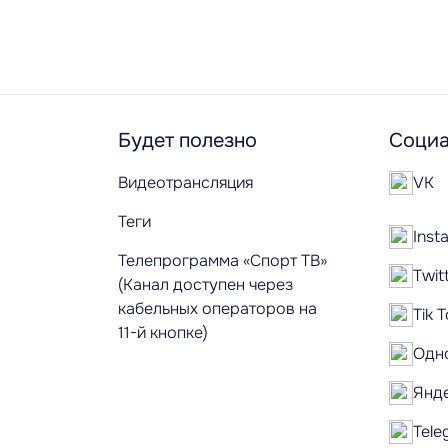
Будет полезно
Социа
Видеотрансляция
VK
Теги
Inst
Телепрограмма «Спорт ТВ»
Twit
(Канал доступен через
кабельных операторов на
Tik 
11-й кнопке)
Одн
Янд
Tele