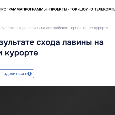
ПРОГРАММА
ПРОГРАММЫ
ПРОЕКТЫ
ТОК-ШОУ
О ТЕЛЕКОМ
езультате схода лавины на австрийском горнолыжном курорте
зультате схода лавины на
м курорте
Поделиться в