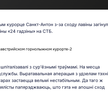
 курорце Санкт-Антон з-за сходу лавіны загінул
іны «24 гадзіны» на СТБ.
 шпіталізавалі з сур'ёзнымі траўмамі. На месца
цслужбы. Выратавальная аперацыя з удзелам тэхні
арах застаецца вельмі нестабільным. Да таго ж
ялісты папярэджваюць, што гэта не апошні сход