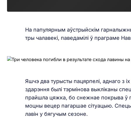
На папулярным аўстрыйскім гарналыжным
тры чалавекі, паведамілі ў праграме Нав
Яшчэ два турысты пацярпелі, аднаго з іх
здарэння былі тэрмінова выкліканы спе
прайшла цяжка, бо снежнае покрыва ў г
моцны вецер пагаршае сітуацыю. Спецы
лавін у бягучым сезоне.