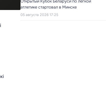
Открытый Кубок Беларуси по легкой
атлетике стартовал в Минске
05 августа 2026 17:25
і
кі