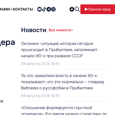
ПАНИИ
КОНТАКТЫ
Прямой эфир
Новости
Все новости
цера
Оксенюк: ситуация, которая сегодня
происходит в Прибалтике, напоминает
начало 90-х при развале СССР
09 августа 2026 19:41
Те, кто захватили власть в начале 90-х,
показывают, что это нормально – главред
Baltnews о русофобии в Прибалтике
09 августа 2026 19:19
ти
«Отношение формируется горсткой
политиков». Росликов назвал статистику по