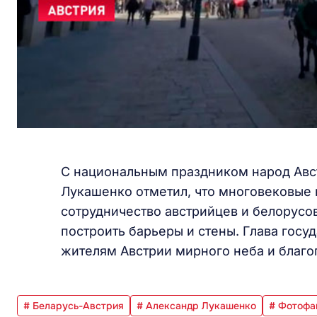
С национальным праздником народ Авс
Лукашенко отметил, что многовековые 
сотрудничество австрийцев и белорусо
построить барьеры и стены. Глава госу
жителям Австрии мирного неба и благо
# Беларусь-Австрия
# Александр Лукашенко
# Фотофа