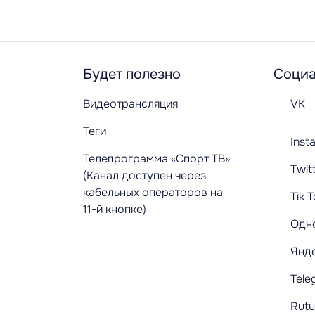
Будет полезно
Социа
Видеотрансляция
VK
Теги
Inst
Телепрограмма «Спорт ТВ»
Twit
(Канал доступен через
кабельных операторов на
Tik 
11-й кнопке)
Одн
Янд
Tele
Rut