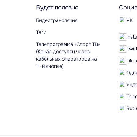
Будет полезно
Социа
Видеотрансляция
VK
Теги
Inst
Телепрограмма «Спорт ТВ»
Twit
(Канал доступен через
кабельных операторов на
Tik 
11-й кнопке)
Одн
Янд
Tele
Rut