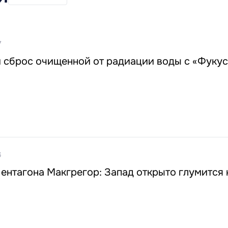
7
й сброс очищенной от радиации воды с «Фуку
6
ентагона Макгрегор: Запад открыто глумится 