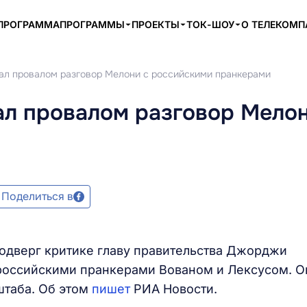
ПРОГРАММА
ПРОГРАММЫ
ПРОЕКТЫ
ТОК-ШОУ
О ТЕЛЕКОМ
ал провалом разговор Мелони с российскими пранкерами
ал провалом разговор Мелон
Поделиться в
одверг критике главу правительства Джорджи
 российскими пранкерами Вованом и Лексусом. О
штаба. Об этом
пишет
РИА Новости.