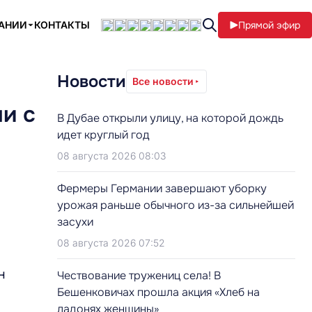
ПАНИИ
КОНТАКТЫ
Прямой эфир
Новости
Все новости
и с
В Дубае открыли улицу, на которой дождь
идет круглый год
08 августа 2026 08:03
Фермеры Германии завершают уборку
урожая раньше обычного из-за сильнейшей
засухи
08 августа 2026 07:52
н
Чествование тружениц села! В
Бешенковичах прошла акция «Хлеб на
ладонях женщины»