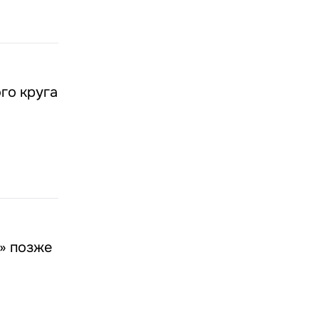
го круга
о» позже