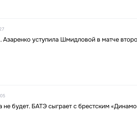
27
. Азаренко уступила Шмидловой в матче второ
:05
а не будет. БАТЭ сыграет с брестским «Динам