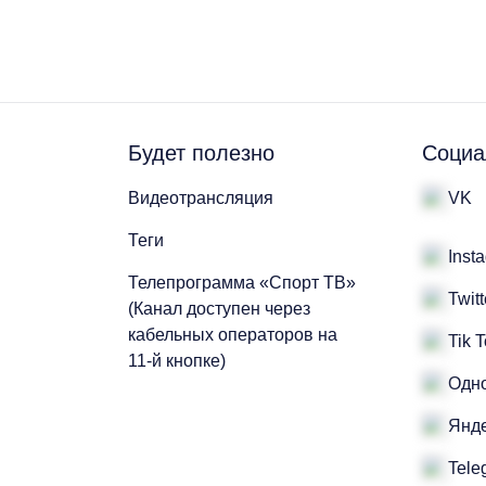
Будет полезно
Социа
Видеотрансляция
VK
Теги
Inst
Телепрограмма «Спорт ТВ»
Twitt
(Канал доступен через
кабельных операторов на
Tik 
11-й кнопке)
Одн
Янде
Tele