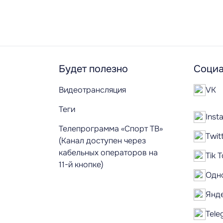
Будет полезно
Социа
Видеотрансляция
VK
Теги
Inst
Телепрограмма «Спорт ТВ»
Twit
(Канал доступен через
кабельных операторов на
Tik 
11-й кнопке)
Одн
Янд
Tele