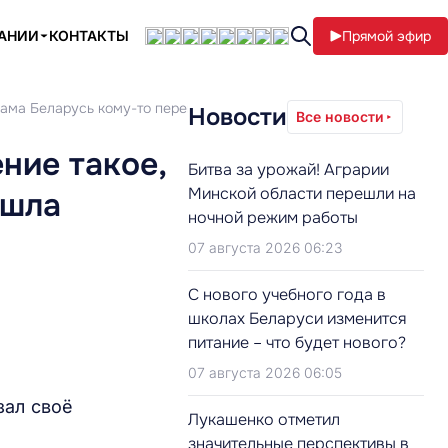
ПАНИИ
КОНТАКТЫ
Прямой эфир
сама Беларусь кому-то перешла дорогу»
Новости
Все новости
ние такое,
Битва за урожай! Аграрии
Минской области перешли на
ешла
ночной режим работы
07 августа 2026 06:23
С нового учебного года в
школах Беларуси изменится
питание – что будет нового?
07 августа 2026 06:05
зал своё
Лукашенко отметил
значительные перспективы в