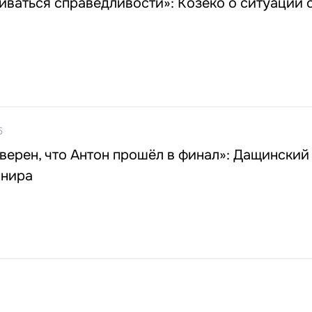
ваться справедливости»: Козеко о ситуации 
5
верен, что Антон прошёл в финал»: Дащинский
шнира