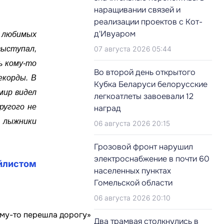
наращивании связей и
реализации проектов с Кот-
д'Ивуаром
х любимых
выступал,
07 августа 2026 05:44
ь кому-то
Во второй день открытого
екорды. В
Кубка Беларуси белорусские
мир видел
легкоатлеты завоевали 12
ругого не
наград
и лыжники
06 августа 2026 20:15
Грозовой фронт нарушил
электроснабжение в почти 60
йлистом
населенных пунктах
Гомельской области
06 августа 2026 20:10
Два трамвая столкнулись в