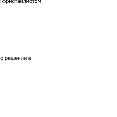
с фристайлистом
 о решении в