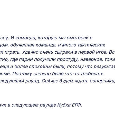
ссу.
И команда, которую мы смотрели в
цом, обучен
н
а
я
команда,
и
много тактических
 играть. Удачно очень сыграли в первой игре.
В
с
тно, где парни получили простуду, наверное, тож
 еще и более спокойны были, потому что результа
ный. Поэтому сложно было что-то требовать.
следующий раунд.
С
ейчас будем ждать соперника
ачи в следующем раунде Кубка ЕГФ.