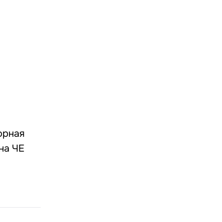
орная
на ЧЕ