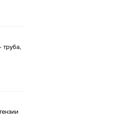
 труба,
тензии