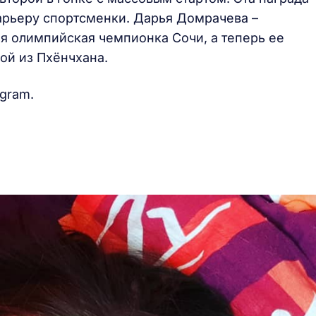
арьеру спортсменки. Дарья Домрачева –
ая олимпийская чемпионка Сочи, а теперь ее
дой из Пхёнчхана.
agram.