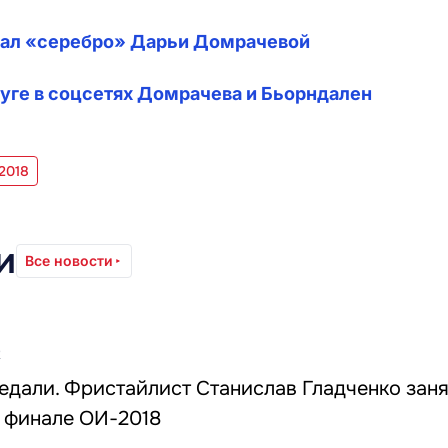
вал «серебро» Дарьи Домрачевой
друге в соцсетях Домрачева и Бьорндален
2018
и
Все новости
2
едали. Фристайлист Станислав Гладченко зан
в финале ОИ-2018