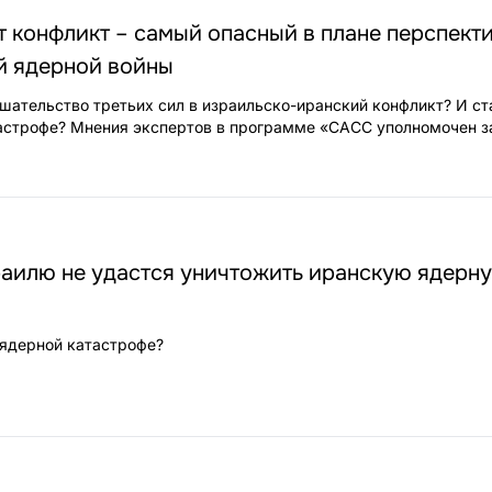
т конфликт – самый опасный в плане перспект
й ядерной войны
шательство третьих сил в израильско-иранский конфликт? И ст
астрофе? Мнения экспертов в программе «САСС уполномочен з
раилю не удастся уничтожить иранскую ядерн
 ядерной катастрофе?