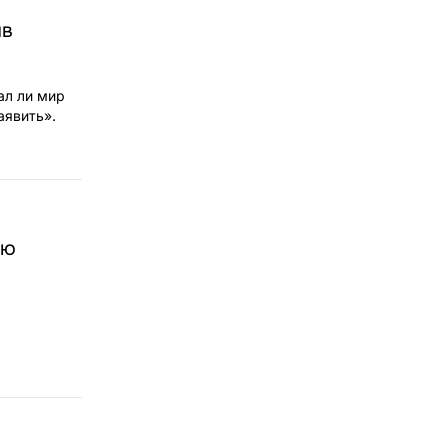
ив
ал ли мир
аявить».
ую