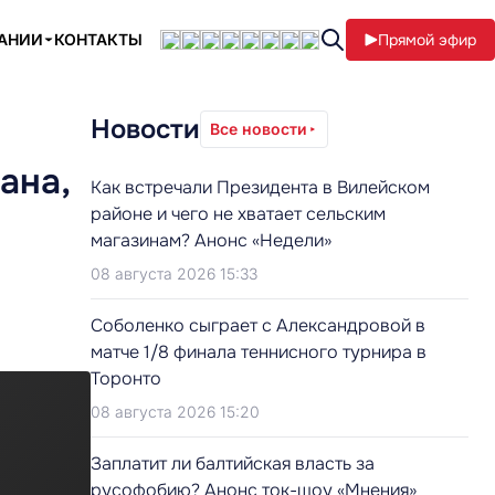
ПАНИИ
КОНТАКТЫ
Прямой эфир
Новости
Все новости
ана,
Как встречали Президента в Вилейском
районе и чего не хватает сельским
магазинам? Анонс «Недели»
08 августа 2026 15:33
Соболенко сыграет с Александровой в
матче 1/8 финала теннисного турнира в
Торонто
08 августа 2026 15:20
Заплатит ли балтийская власть за
русофобию? Анонс ток-шоу «Мнения»