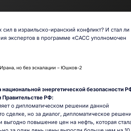
 сил в израильско-иранский конфликт? И стал ли
ния экспертов в программе «САСС уполномочен
 национальной энергетической безопасности Р
и Правительстве РФ:
вляет о дипломатическом решении данной
что сделке, но за диалог, дипломатическое решени
и выгодно повышение цен на нефть, которая стал
ьно за один день цены выросли больше чем на 10