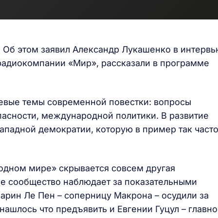
. Об этом заявил Александр Лукашенко в интерв
радиокомпании «Мир», рассказали в программе
чевые темы современной повестки: вопросы
пасности, международной политики. В развитие
ападной демократии, которую в пример так част
одном мире» скрывается совсем другая
вое сообщество наблюдает за показательными
арин Ле Пен – соперницу Макрона – осудили за
ашлось что предъявить и Евгении Гуцул – главн