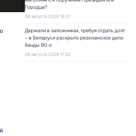
Городце?
06 августа 2026 18:01
Держали в заложниках, требуя отдать долг
ью
– в Беларуси раскрыто резонансное дело
банды 90-х
06 августа 2026 17:52
о
ой