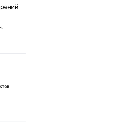
брений
и.
ктов,