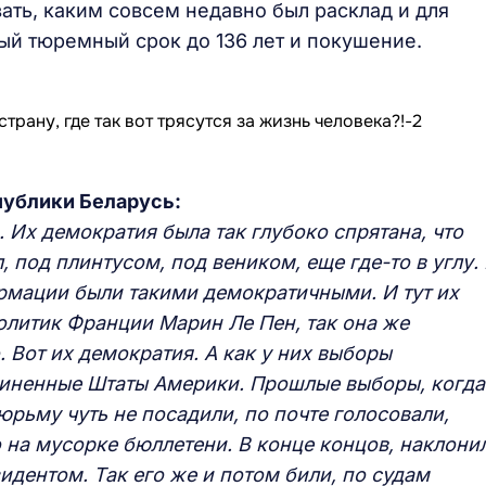
ать, каким совсем недавно был расклад и для
й тюремный срок до 136 лет и покушение.
публики Беларусь:
 Их демократия была так глубоко спрятана, что
, под плинтусом, под веником, еще где-то в углу.
рмации были такими демократичными. И тут их
политик Франции Марин Ле Пен, так она же
. Вот их демократия. А как у них выборы
диненные Штаты Америки. Прошлые выборы, когда
юрьму чуть не посадили, по почте голосовали,
 на мусорке бюллетени. В конце концов, наклони
идентом. Так его же и потом били, по судам