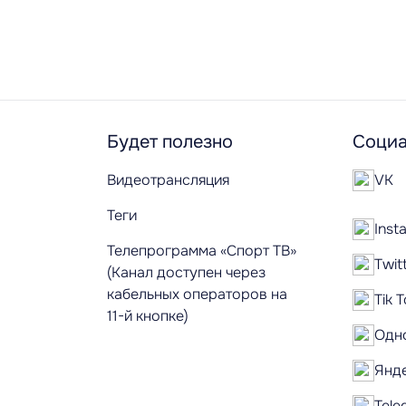
Будет полезно
Социа
Видеотрансляция
VK
Теги
Inst
Телепрограмма «Спорт ТВ»
Twit
(Канал доступен через
кабельных операторов на
Tik 
11-й кнопке)
Одн
Янд
Tele