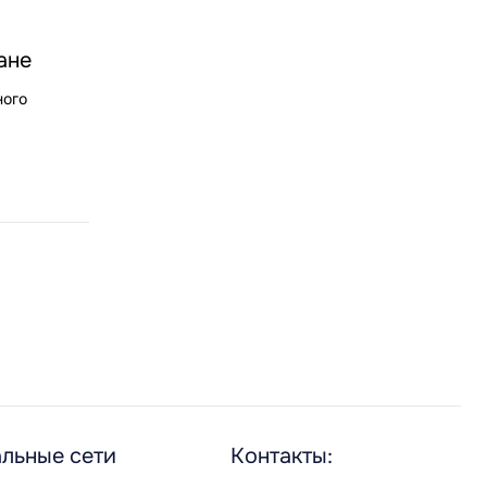
ане
ного
льные сети
Контакты: