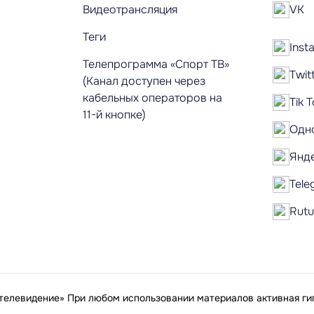
Видеотрансляция
VK
Теги
Inst
Телепрограмма «Спорт ТВ»
Twit
(Канал доступен через
кабельных операторов на
Tik 
11-й кнопке)
Одн
Янд
Tele
Rut
елевидение» При любом использовании материалов активная гип