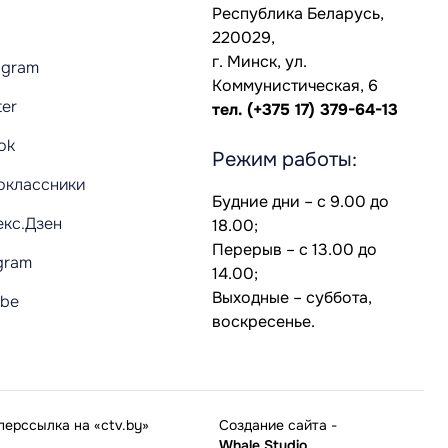
Республика Беларусь,
220029,
г. Минск, ул.
agram
Коммунистическая, 6
ter
тел.
(+375 17) 379-64-13
Tok
Режим работы:
оклассники
Будние дни – с 9.00 до
екс.Дзен
18.00;
Перерыв – с 13.00 до
gram
14.00;
Выходные – суббота,
ube
воскресенье.
ерссылка на «ctv.by»
Создание сайта
-
Whale Studio