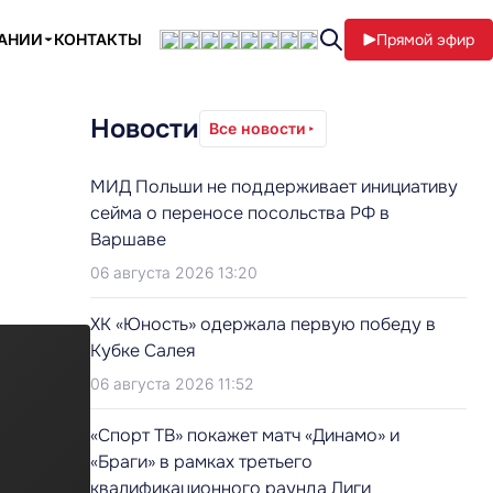
ПАНИИ
КОНТАКТЫ
Прямой эфир
Новости
Все новости
МИД Польши не поддерживает инициативу
сейма о переносе посольства РФ в
Варшаве
06 августа 2026 13:20
ХК «Юность» одержала первую победу в
Кубке Салея
06 августа 2026 11:52
«Спорт ТВ» покажет матч «Динамо» и
«Браги» в рамках третьего
квалификационного раунда Лиги