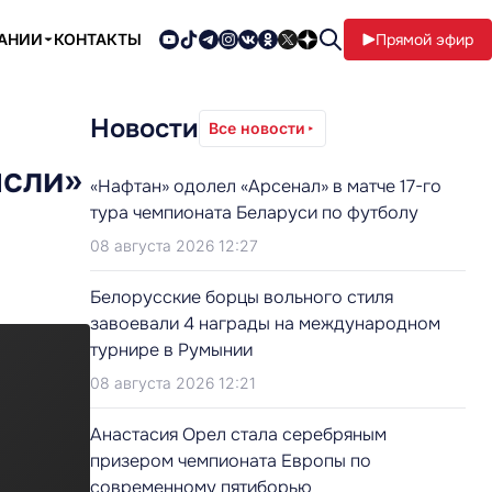
ПАНИИ
КОНТАКТЫ
Прямой эфир
Новости
Все новости
ясли»
«Нафтан» одолел «Арсенал» в матче 17-го
тура чемпионата Беларуси по футболу
08 августа 2026 12:27
Белорусские борцы вольного стиля
завоевали 4 награды на международном
турнире в Румынии
08 августа 2026 12:21
Анастасия Орел стала серебряным
призером чемпионата Европы по
современному пятиборью