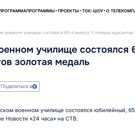
ПРОГРАММА
ПРОГРАММЫ
ПРОЕКТЫ
ТОК-ШОУ
О ТЕЛЕКОМ
м военном училище состоялся 65-й выпуск. У пятерых курсантов 
оенном училище состоялся 
тов золотая медаль
Поделиться в
вском военном училище состоялся юбилейный, 65
е Новости «24 часа» на СТВ.